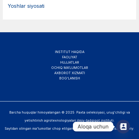
Yoshlar siyosati
INSTITUT HAQIDA
FAOLIYAT
HUJJATLAR
OCHIQ MA’LUMOTLAR
AXBOROT XIZMATI
BOG‘LANISH
Barcha huquqlar himoyalangan © 2025 Paxta seleksiyasi, urug‘chiligi va
yetishtirish agrotexnologiyalari ilmiy-tadqiqot instituti.
Aloqa uchun
Saytdan olingan ma’lumotlar chop etilganda veb-saytga havola qilish majburiy.