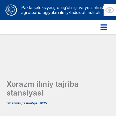
Перейти
Paxta seleksiyasi, urug‘chiligi va yetishtirish
к
agrotexnologiyalari ilmiy-tadqiqot instituti
содержимому
Xorazm ilmiy tajriba
stansiyasi
От
admin
/
7 ноября, 2025