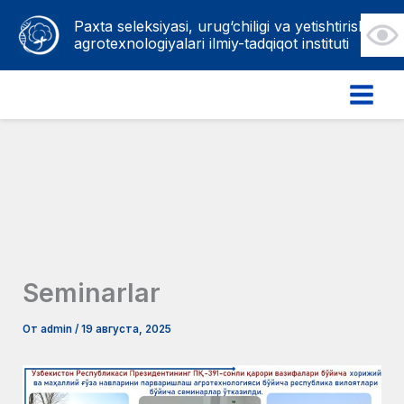
Перейти
Paxta seleksiyasi, urug‘chiligi va yetishtirish
к
agrotexnologiyalari ilmiy-tadqiqot instituti
содержимому
Seminarlar
От
admin
/
19 августа, 2025